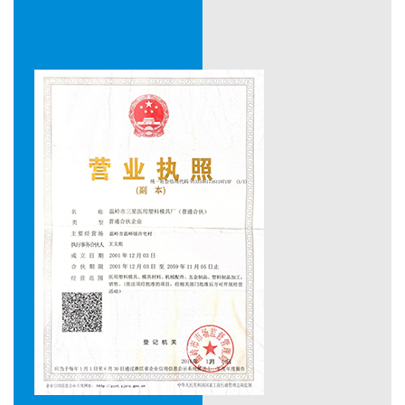
في عام 2003 ، نجحنا في تطوير قوالب الحقن الأوتوماتيكية الآمنة
التي تستخدم لمرة واحدة وماسترباتش شفاف متعدد الوظائف.
في عام 2004 ، أنشأنا تعاونًا مع معهد أبحاث قوالب مجموعة
Qianjiang للدراجات النارية ، مما عزز قدرتنا على تصميم وتصنيع
منتجات جديدة.
لقد زودت سنوات عديدة من الخبرة العملية في تصنيع القوالب
فريقًا من العمال المهرة بمستوى عالٍ من التخصص والخبرة. نحن
نستخدم UG و CAD و CAM و ProE في الممارسة العملية. لدينا
سلسلة من المعدات المطلوبة من التصميم والتصنيع والاختبار ،
وقمنا بتطوير عملية شاملة من تصميم النمذجة ثلاثية الأبعاد إلى
مركز المعالجة. لقد قامت قوالبنا بإمكانية تبادل كبيرة لإدخالات
القوالب والأجزاء قيد التشغيل ، بالإضافة إلى عمر خدمة طويل.
Sanxing Mould مستعدة بصدق للتعاون مع العملاء والشركاء
في الداخل والخارج لتحقيق المنفعة المتبادلة. إذا كنت ترغب في