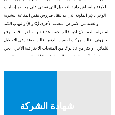
الآمنة والمحاقن ذاتية التعطيل التي تقضي على مخاطر إصابات
الوخز بالإبر الملوثة التي قد تنقل فيروس نقص المناعة البشرية
والتهاب الكبد (B و C) والعديد من الأمراض المعدية الأخرى
المنقولة بالدم. الآن لدينا قالب حقنة عداء شبه ساخن ، قالب رفع
حلزوني ، قالب مركب لقضيب الدفع ، قالب حقنة ذاتي التعطيل
التلقائي ، وأكثر من 30 نوعًا من المنتجات الاحترافية الأخرى: نحن
ننتج أنواعًا مختلفة من قالب الحقن القابل للتصرف. المنتجات
المساعدة هي قواعد الإبرة ، والأغلفة ، والتسريب ، وما إلى ذلك ،
والمعدات الطبية ، والقوالب البلاستيكية ، وما إلى ذلك. كل عام ،
ننتج 210 مجموعة من قوالب الحقن التي تُباع في جميع أنحاء
العالم إلى سنغافورة ، وكوريا الجنوبية ، والمكسيك ، والأرجنتين ،
وكولومبيا ، وبيرو ، فيتنام وروسيا وأوكرانيا ونيجيريا ومصر
شهادة الشركة
والمملكة العربية السعودية ودول أو مناطق أخرى. لقد تلقينا
تصفيق واسع من هؤلاء العملاء.