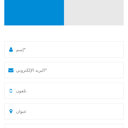
زيارة مصنعنا ، فإننا نرحب ترحيبا حارا بوجودك (فعليًا أو شخصيًا)
أو لتقديم عينات وتصميمات لتخصيص مكونات قوالب مختلفة.