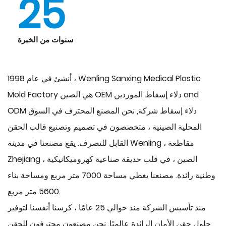
25
سنوات من الخبرة
أنشئ في عام 1998 ، Wenling Sanxing Medical Plastic
and
OEM دلاء إسقاط الموردين
Mold Factory هي الصين
ODM دلاء إسقاط شركة
, نحن المصنع المحترف في السوق
المحلية الصينية ، متخصصون في تصميم وتصنيع قالب الحقن
القابل للتصرف. يقع مصنعنا في مدينة Wenling ، مقاطعة
Zhejiang ، الصين ، في قلب حديقة صناعية كهروميكانيكية
وطنية رائدة. مصنعنا يغطي مساحة 7000 متر مربع ومساحة بناء
5600 متر مربع.
منذ تأسيس الشركة منذ حوالي 25 عامًا ، كرسنا أنفسنا لتوفير
حلول حقن الأمان الرائدة عالميًا. نحن مصنعون محترفون للحقن