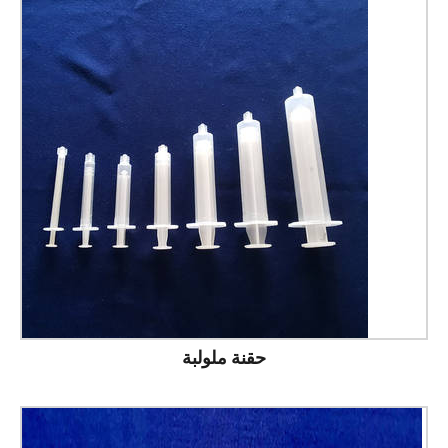
حقنة ملولبة