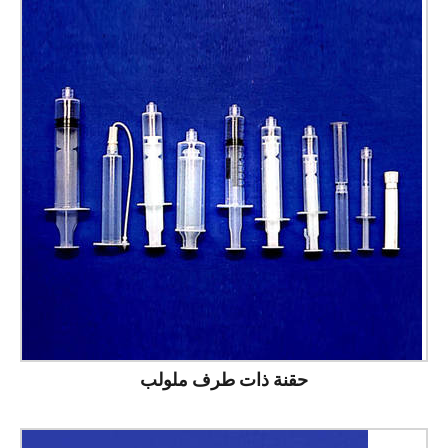
حقنة ذات طرف ملولب