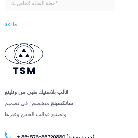
قالب بلاستيك طبي من ونلينغ
سانكسينج
متخصص في تصميم
وتصنيع قوالب الحقن وغيرها
+ 86-576-86720880 (خدمة صينية)