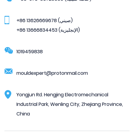
+86 13626669678 (صيني)
+86 13666834453 (الإنجليزية)
1019459838
mouldexpert@protonmail.com
Yongjun Rd. Hengjing Electromechanical
Industrial Park, Wenling City, Zhejiang Province,
China