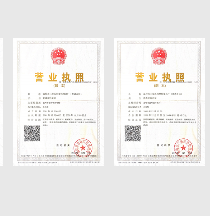
لقد زودت سنوات عديدة من الخبرة العملية في تصني
المهرة بمستوى عالٍ من التخصص والخبر
في الممارسة العملية. لدينا سلسلة من المعدات ال
والاختبار ، وقمنا بتطوير عملية شاملة من تصميم النم
المعالجة. لقد قامت قوالبنا بإمكانية تبادل كبيرة ل
التشغيل ، بالإضافة إلى عمر خدمة طويل.
لتحقيق المنفعة المتبادلة. إذا كنت ترغب في زيارة مصنع
بوجودك (فعليًا أو شخصيًا) أو لتقديم عينات وتص