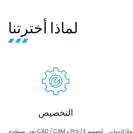
لماذا أخترتنا
التخصيص
نحن نستخدم CAD / CAM و Pro / E لتصميم
ا للمعايير