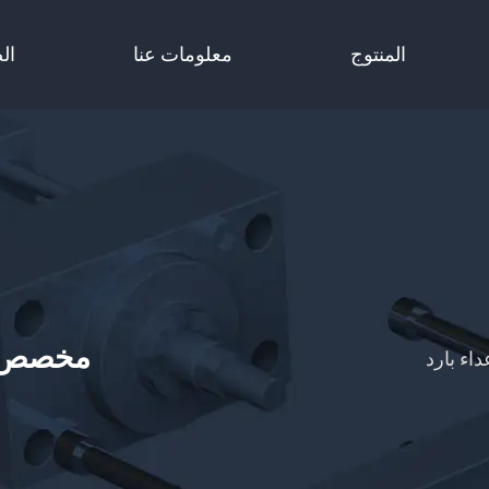
المنتوج
معلومات عنا
ال
مخصص ق
اء بارد