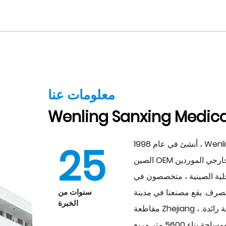
معلومات عنا
Wenling Sanxing Medical
أنشئ في عام 1998 ، Wenling Sanxing Medical Plastic Mold Factory هي
25
لخارجي الموردين
الصين
لية الصينية ، متخصصون في
يقع مصنعنا في مدينة Wenling ،
سنوات من
الخبرة
مقاطعة Zhejiang ، الصين ، في قلب حديقة صناعية كهروميكانيكية وطنية رائدة.