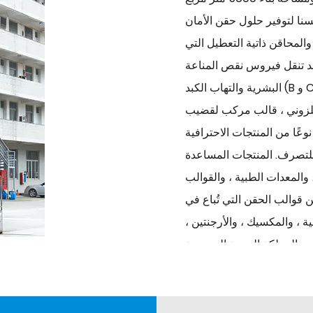
2 عامًا ، كرسنا أنفسنا لتوفير حلول حقن الأمان
والمحاقن ذاتية التعطيل التي
قد تنقل فيروس نقص المناعة
البشرية والتهاب الكبد (B و C) والعديد من الأمراض المعدية الأخرى المنقولة بالدم.
حلزوني ، قالب مركب لقضيب
دفع ، قالب حقنة ذاتي التعطيل التلقائي ، وأكثر من 30 نوعًا من المنتجات الاحترافية
 للتصرف. المنتجات المساعدة
 والمعدات الطبية ، والقوالب
لك. كل عام ، ننتج 210 مجموعة من قوالب الحقن التي تُباع في
ية ، والمكسيك ، والأرجنتين ،
صر والمملكة العربية السعودية
ماتيكية الآمنة التي تستخدم لمرة
واحدة وماسترباتش شفاف متعدد الوظائف. في عام 2004 ، أنشأنا تعاونًا مع معهد