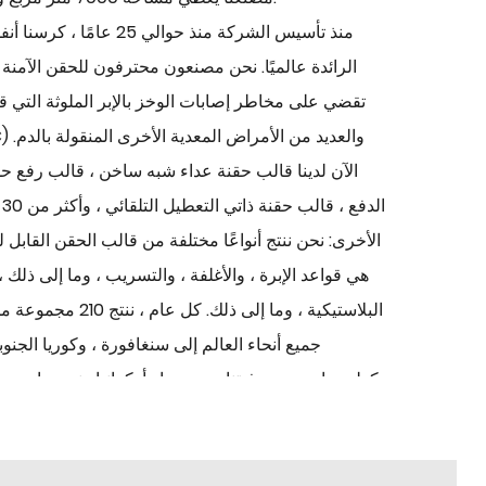
منذ تأسيس الشركة منذ حوالي 5
الرائدة عالميًا. نحن مصنعون محترفون للحقن الآمنة 
تقضي على مخاطر إصابات الوخز بالإبر الملوثة التي 
الآن لدينا قالب حقنة عداء شبه ساخن ، قالب رفع 
ال
الأخرى: نحن ننتج أنواعًا مختلفة من قالب الحقن القابل
هي قواعد الإبرة ، والأغلفة ، والتسريب ، وما إلى ذلك ،
البلاستيكية ، وما إلى ذ
جميع أنحاء العالم إلى سنغافورة ، وكوريا الجنوب
وكولومبيا ، وبيرو ، فيتنام وروسيا وأوكرانيا ونيجيريا وم
ودول أو مناطق أخرى. لقد تلقينا تصفيق واسع من هؤلاء العملاء.
في عام 2003 ، نجحنا في تطوير قوالب الحقن الأوتو