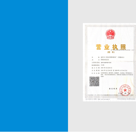
أبحاث قوالب مجموعة Qianjiang للدراجات النارية ، مما عزز قدرتنا على تصميم
وتصنيع منتجات جديدة.
ع القوالب فريقًا من العمال
ة. نحن نستخدم UG و CAD و CAM و ProE
مطلوبة من التصميم والتصنيع
ذجة ثلاثية الأبعاد إلى مركز
إدخالات القوالب والأجزاء قيد
Sanxing Mould مستعدة بصدق للتعاون مع العملاء والشركاء في الداخل والخارج
نا ، فإننا نرحب ترحيبا حارا
ميمات لتخصيص مكونات قوالب
مختلفة.