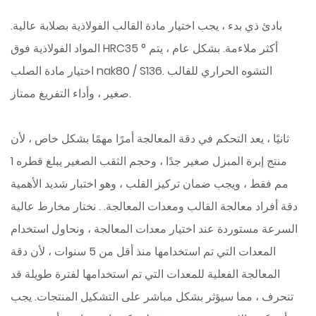
بادئ ذي بدء ، يجب اختيار مادة القالب الفولاذية بصلابة عالية.
المواد الفولاذية فوق HRC35 ° أكثر ملاءمة. بشكل عام ، يتم
اختيار مادة الصلب nak80 / S136. التشوه الحراري للقالب
صغير ، وأداء التفريغ ممتاز.
ثانيًا ، يعد التحكم في دقة المعالجة أمرًا مهمًا بشكل خاص ، لأن
منتج إبرة المبزل صغير جدًا ، وحجم الثقب الصغير يبلغ قطره 1
مم فقط ، ويجب ضمان تركيز القلب ، وهو اختبار شديد الأهمية
دقة أفراد معالجة القالب ومعدات المعالجة. . نختار مخارط عالية
السرعة مستوردة عند اختيار معدات المعالجة ، ونحاول استخدام
المعدات التي تم استخدامها منذ أقل من 5 سنوات ، لأن دقة
المعالجة الفعلية للمعدات التي تم استخدامها لفترة طويلة قد
تنحرف ، مما سيؤثر بشكل مباشر على التشكيل المنتجات. يجب